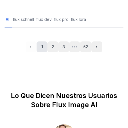
All
flux schnell
flux dev
flux pro
flux lora
1
2
3
52
•••
Previous
Next
Lo Que Dicen Nuestros Usuarios
Sobre Flux Image AI