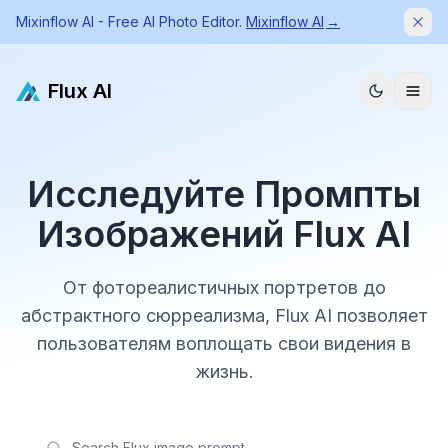
Mixinflow AI - Free AI Photo Editor.
Mixinflow AI
→
Dism
Flux AI
Исследуйте Промпты
Изображений Flux AI
От фотореалистичных портретов до
абстрактного сюрреализма, Flux AI позволяет
пользователям воплощать свои видения в
жизнь.