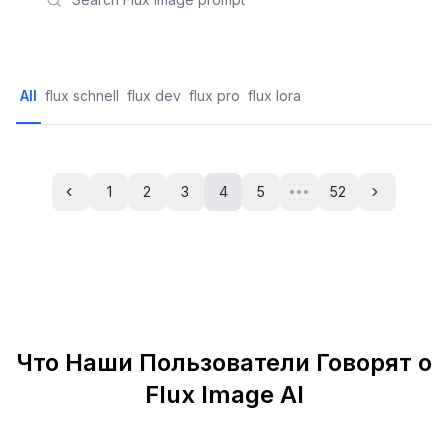
All
flux schnell
flux dev
flux pro
flux lora
1
2
3
4
5
52
•••
Previous
Next
Что Наши Пользователи Говорят о
Flux Image AI